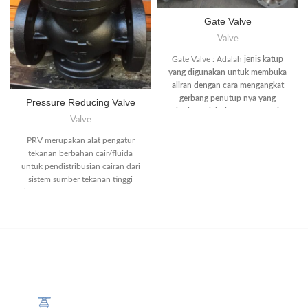
Gate Valve
Valve
Gate Valve : Adalah
jenis katup
yang digunakan untuk membuka
aliran dengan cara mengangkat
gerbang penutup nya yang
Pressure Reducing Valve
berbentuk bulat atau persegi
Valve
panjang
. Gate Valve adalah jenis
valve yang paling sering dipakai
PRV merupakan alat pengatur
dalam sistem perpipaan. Yang
tekanan berbahan cair/fluida
fungsinya untuk membuka dan
untuk pendistribusian cairan dari
menutup aliran.
sistem sumber tekanan tinggi
(seperti pompa, kompresor, atau
tangki reservoir) ke sistem
pengguna bertekanan rendah
melalui piping installation. PRV
dapat digunakan dalam
komponen sistem hidrolik
maupun pneumatik.