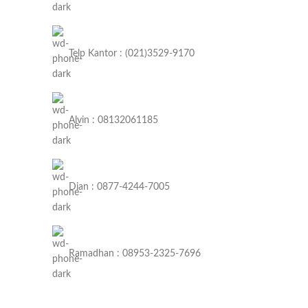
Telp Kantor : (021)3529-9170
Alvin : 08132061185
Dian : 0877-4244-7005
Ramadhan : 08953-2325-7696