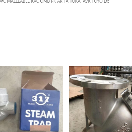
WC MALLEABLE KVC OMB PK ARITA KOKAI AVK TOYO Etc