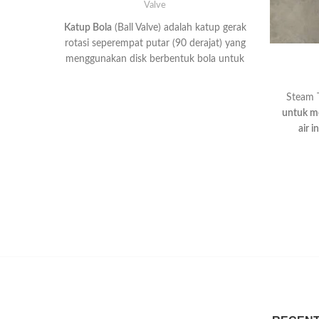
Valve
Katup Bola
(
Ball Valve
) adalah katup gerak
rotasi seperempat putar (90 derajat) yang
menggunakan disk berbentuk bola untuk
menghentikan atau memulai aliran cair
atau gas.
Steam 
untuk me
air 
membe