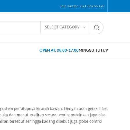
Telp Kantor : 021 352 99170
SELECT CATEGORY
OPEN AT: 08.00-17.00
MINGGU TUTUP
ng sistem penutupnya ke arah bawah
. Dengan arah gerak linier,
uka dan menutup aliran secara penuh, melainkan juga bisa
iran tersebut sehingga kadang disebut juga globe control