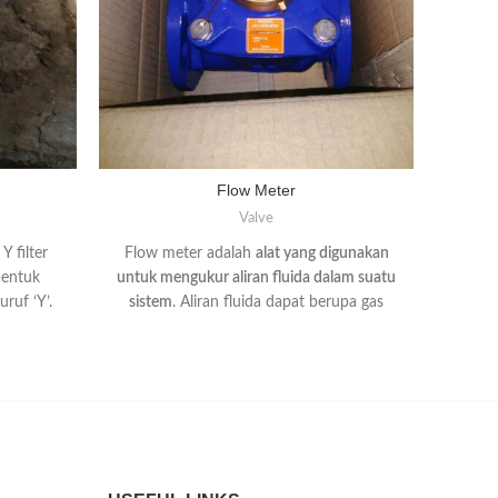
Flow Meter
Valve
Y filter
Flow meter adalah
alat yang digunakan
Foot v
bentuk
untuk mengukur aliran fluida dalam suatu
pemi
ruf ‘Y’.
sistem
. Aliran fluida dapat berupa gas
yang
nen pada
atau cairan, dan flow meter digunakan
ata
untuk
dalam berbagai aplikasi, seperti dalam
unt
kut dalam
industri minyak dan gas, pengolahan air,
antara 
senyawa
dan industri kimia.
te
au benda
nghindari
ow meter,