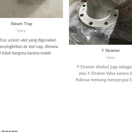
Steam Trap
Valve
Trap adalah
alat yang digunakan
nyingkirkan air dari uap, dimana
Y Strainer
ini tidak berguna karena malah
Valve
rikan hambatan atau kerugian
lainnya pada aliran uap
.
Y-Strainer disebut juga sebagai 
atau Y Strainer Valve karena 
fisiknya memang menyerupai hu
Strainer Y adalah suatu kompo
perpipaan yang dirancang 
memisahkan benda asing yang i
aliran seperti kerak, korosi, 
sambungan, bekas logam las at
padat lainnya sehingga dapat me
resiko kerusakan pada pompa, fl